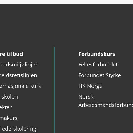
re tilbud
Forbundskurs
beidsmiljølinjen
Fellesforbundet
beidsrettslinjen
Forbundet Styrke
ternasjonale kurs
HK Norge
-skolen
Norsk
Arbeidsmandsforbun
ekter
makurs
ilederskolering