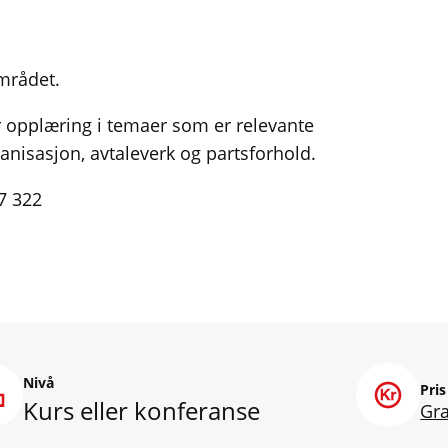
mrådet.
r opplæring i temaer som er relevante
ganisasjon, avtaleverk og partsforhold.
27 322
Nivå
Pris
Kurs eller konferanse
Gra