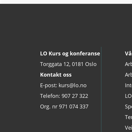
LO Kurs og konferanse
Vå
Torggata 12, 0181 Oslo
Ar
Kontakt oss
Ar
E-post: kurs@lo.no
In
Telefon: 907 27 322
LO
Org. nr 971 074 337
Sp
Te
Ve