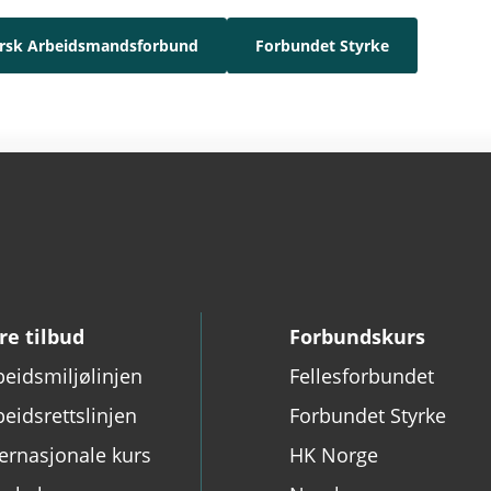
rsk Arbeidsmandsforbund
Forbundet Styrke
re tilbud
Forbundskurs
beidsmiljølinjen
Fellesforbundet
beidsrettslinjen
Forbundet Styrke
ternasjonale kurs
HK Norge