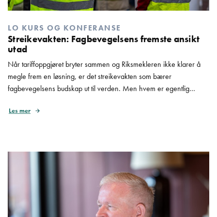
LO KURS OG KONFERANSE
Streikevakten: Fagbevegelsens fremste ansikt
utad
Når tariffoppgjøret bryter sammen og Riksmekleren ikke klarer å
megle frem en løsning, er det streikevakten som bærer
fagbevegelsens budskap ut til verden. Men hvem er egentlig
streikevakten – og hva gjør hun eller han i praksis? Norge er inne i
Les mer
et krevende tariffår. Forbund og NHO har stått langt fra hverandre
i årets oppgjør, […]