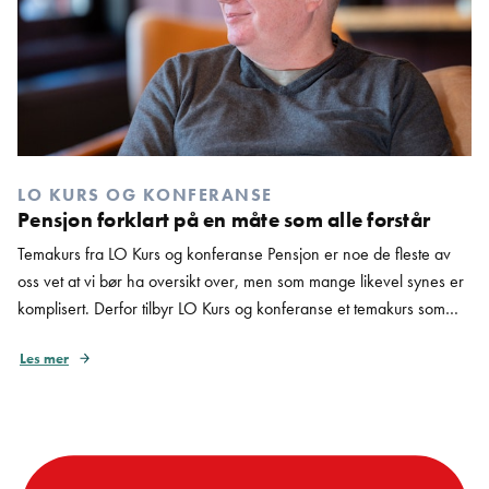
LO KURS OG KONFERANSE
Pensjon forklart på en måte som alle forstår
Temakurs fra LO Kurs og konferanse Pensjon er noe de fleste av
oss vet at vi bør ha oversikt over, men som mange likevel synes er
komplisert. Derfor tilbyr LO Kurs og konferanse et temakurs som
gjør pensjon forståelig, relevant og praktisk – uansett bakgrunn og
Les mer
forkunnskaper. Kurset er for privat sektor Kurset gir en […]