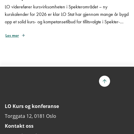
LO viderefører kursvirksomheten i Spekterområdet – ny
kurskalender for 2026 er klar LO Stat har gjennom mange år bygd
opp et solid kurs- og kompetansetilbud for tillitsvalgte i Spekter-
området. Dette har vært en viktig del av fagbevegelsens fellesskap,
Les mer
og mange tillitsvalgte har gjennom kursene fått kunnskap, trygghet
og nettverk som har styrket dem i rollen […]
LO Kurs og konferanse
Torggata 12, 0181 Oslo
Kontakt oss