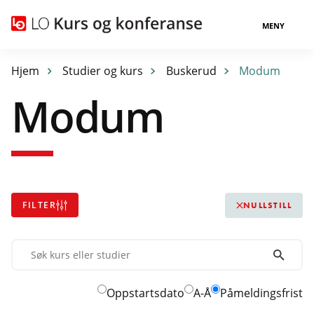
MENY
Hjem
Studier og kurs
Buskerud
Modum
Modum
FILTER
NULLSTILL
Søk
kurs
eller
Oppstartsdato
A-Å
Påmeldingsfrist
studier