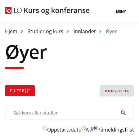
MENY
Hjem
Studier og kurs
Innlandet
Øyer
Øyer
FILTER
NULLSTILL
Søk
kurs
eller
Oppstartsdato
A-Å
Påmeldingsfrist
studier