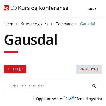
MENY
Hjem
Studier og kurs
Telemark
Gausdal
Gausdal
FILTER
NULLSTILL
Søk
kurs
eller
Oppstartsdato
A-Å
Påmeldingsfrist
studier